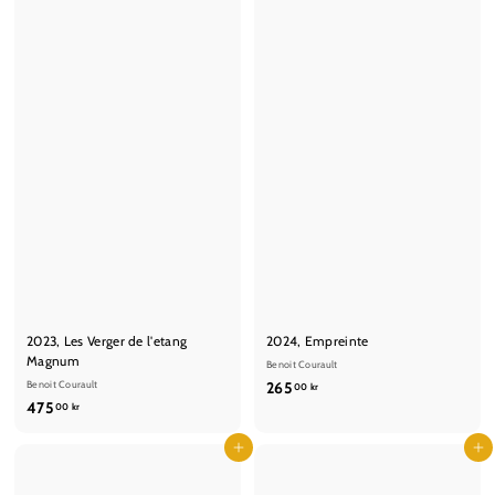
r
r
2023, Les Verger de l'etang
2024, Empreinte
Magnum
Benoit Courault
2
Benoit Courault
265
00 kr
4
475
6
00 kr
7
5
5
Læg i kurv
Læg i kurv
,
,
0