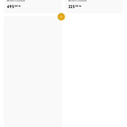
Benoit Courault
Benoit Courault
4
2
495
225
00 kr
00 kr
9
2
5
Læg i kurv
5
,
,
0
0
0
0
k
k
r
r