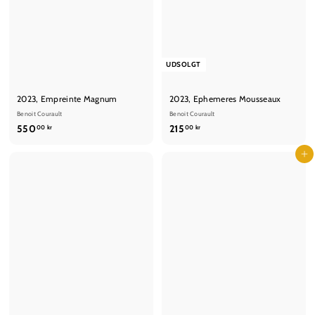
UDSOLGT
2023, Empreinte Magnum
2023, Ephemeres Mousseaux
Benoit Courault
Benoit Courault
5
2
550
215
00 kr
00 kr
5
1
0
5
Læg i kurv
,
,
0
0
0
0
k
k
r
r