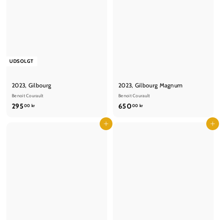
UDSOLGT
2023, Gilbourg
2023, Gilbourg Magnum
Benoit Courault
Benoit Courault
2
6
295
650
00 kr
00 kr
9
5
5
Læg i kurv
0
Læg i kurv
,
,
0
0
0
0
k
k
r
r