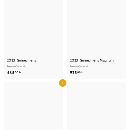
2023, Guinechiens
2023, Guinechiens Magnum
Benoit Courault
Benoit Courault
4
9
435
925
00 kr
00 kr
3
2
5
Læg i kurv
5
,
,
0
0
0
0
k
k
r
r