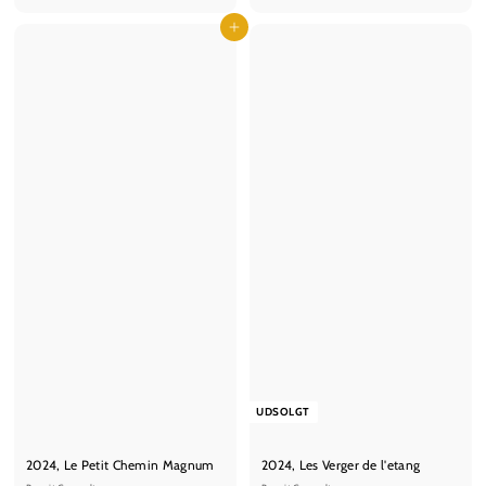
9
2
5
Læg i kurv
5
,
,
0
0
0
0
k
k
r
r
UDSOLGT
2024, Le Petit Chemin Magnum
2024, Les Verger de l'etang