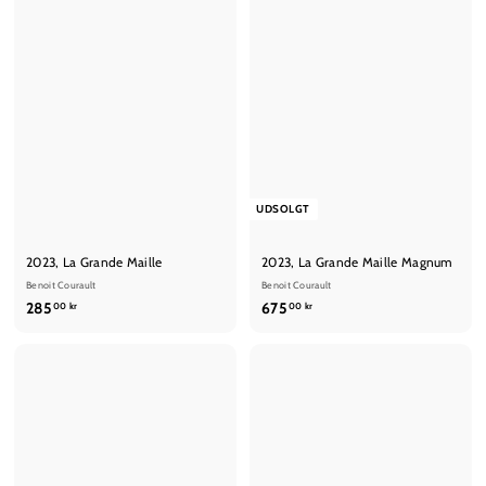
UDSOLGT
2023, La Grande Maille
2023, La Grande Maille Magnum
Benoit Courault
Benoit Courault
2
6
285
675
00 kr
00 kr
8
7
5
5
,
,
0
0
0
0
k
k
r
r