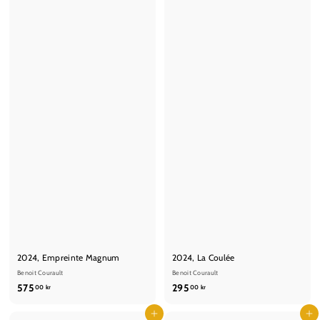
0
0
0
k
k
r
r
2024, Empreinte Magnum
2024, La Coulée
Benoit Courault
Benoit Courault
5
2
575
295
00 kr
00 kr
7
9
5
Læg i kurv
5
Læg i kurv