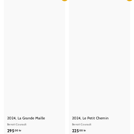
,
,
0
0
0
0
k
k
r
r
2024, La Grande Maille
2024, Le Petit Chemin
Benoit Courault
Benoit Courault
2
2
295
225
00 kr
00 kr