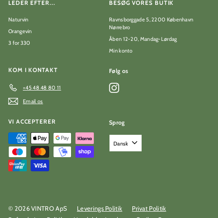
LEDER EFTER...
BESØG VORES BUTIK
Naturvin
Ravnsborggade 5, 2200 København
Nørrebro
Orangevin
Åben 12-20, Mandag-Lørdag
3 for 330
Min konto
KOM I KONTAKT
Følg os
Instagram
+45 48 48 80 11
Email os
VI ACCEPTERER
Sprog
Dansk
© 2026 VINTRO ApS
Leverings Politik
Privat Politik