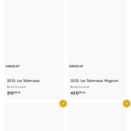
UDSOLGT
UDSOLGT
2023, Les Tabeneaux
2023, Les Tabeneaux Magnum
Benoit Courault
Benoit Courault
2
4
210
450
00 kr
00 kr
1
5
0
Læg i kurv
0
Læg i kurv
,
,
0
0
0
0
k
k