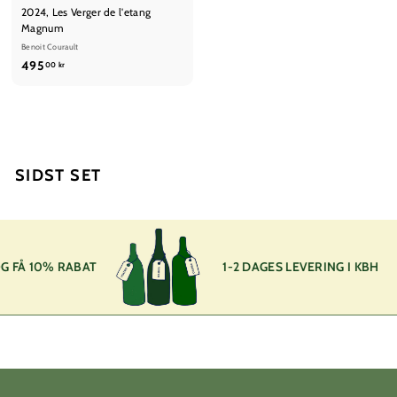
2024, Les Verger de l'etang
Magnum
Benoit Courault
4
495
00 kr
9
5
,
0
0
SIDST SET
k
r
 FÅ 10% RABAT
1-2 DAGES LEVERING I KBH