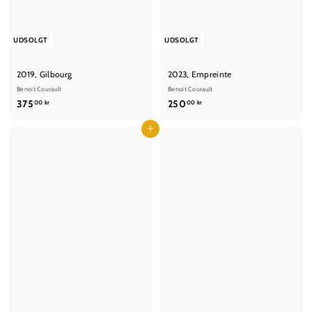
UDSOLGT
UDSOLGT
2019, Gilbourg
2023, Empreinte
Benoit Courault
Benoit Courault
3
2
375
250
00 kr
00 kr
7
5
5
Læg i kurv
0
,
,
0
0
0
0
k
k
r
r