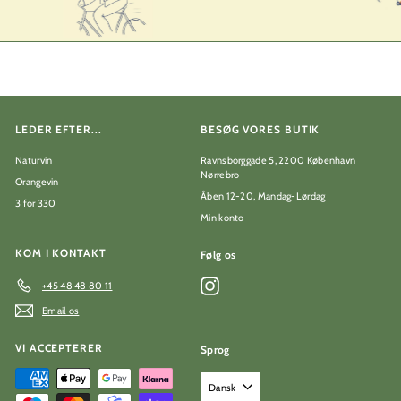
LEDER EFTER...
BESØG VORES BUTIK
Naturvin
Ravnsborggade 5, 2200 København
Nørrebro
Orangevin
Åben 12-20, Mandag-Lørdag
3 for 330
Min konto
KOM I KONTAKT
Følg os
Instagram
+45 48 48 80 11
Email os
VI ACCEPTERER
Sprog
Dansk