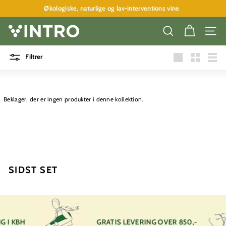
Spring
Økologiske, naturlige og lav-interventions vine
til
Pause
indhold
slideshow
V
SØG
SITE
I
N
Filtrer
Stor
Lille
Liste
T
R
O
Beklager, der er ingen produkter i denne kollektion.
A
P
S
SIDST SET
G I KBH
GRATIS LEVERING OVER 850,-