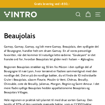
Spring
Gratis levering ved +850,-
til
Pause
indhold
slideshow
V
SØG
SITE
I
N
T
Beaujolais
R
O
Gamay, Gamay, Gamay, og lidt mere Gamay. Beaujolais, den sydligste del
af Bourgogne, handler helt om druen Gamay. En af vores personlige
A
favoritter, når det kommer til naturlige lette rødvine. "Gouleyant" er det
P
franske ord for, hvordan Beaujolais let glider ned i halsen – #glouglou.
S
Regionen Beaujolais strækker sig 55 km fra Mâcon i den sydlige del af
Bourgogne til nær Lyon, hvor terrænet er fladere sammenlignet med den
nordlige del. Det er på de nordlige bakker, du vil finde de 10 individuelle
Cru'er i Beaujolais, såsom Fleurie, Moulin-à-Vent, Chénas, Brouilly,
Chirouble, cote de Brouilly, Julienas, Morgon, Regnie og Saint-Amour. I det
mere flade sydlige Beaujolais hedder appellationerne Beaujolais og
Beaujolais Villages.
Hele regionen er praktisk talt plantet til med drue sorten Gamay. Den
består af 97% af den samlede mængde hektar, som er 13.500 hektar.