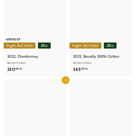
UDSOLGT
Ingen So2 tilsat
Øko
Ingen So2 tilsat
Øko
2022, Chardonnay
2022, Brouilly 100% Cotton
Bonnet Cotton
Bonnet Cotton
2
2
250
245
00 kr
00 kr
5
4
0
Læg i kurv
5
,
,
0
0
0
0
k
k
r
r