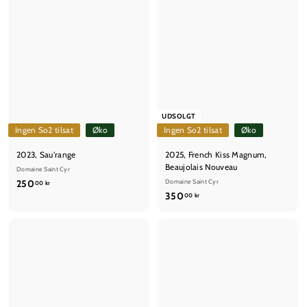
UDSOLGT
Ingen So2 tilsat
Øko
Ingen So2 tilsat
Øko
2023, Sau'range
2025, French Kiss Magnum,
Beaujolais Nouveau
Domaine Saint Cyr
2
250
Domaine Saint Cyr
00 kr
3
350
5
00 kr
5
0
0
,
,
0
0
0
0
k
k
r
r