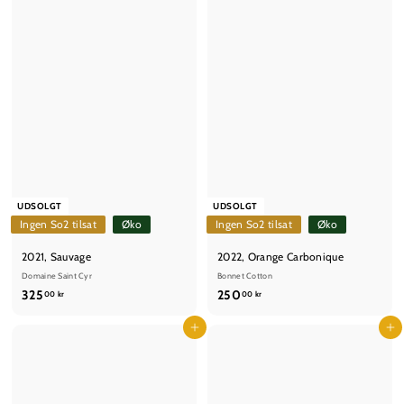
UDSOLGT
UDSOLGT
Ingen So2 tilsat
Øko
Ingen So2 tilsat
Øko
2021, Sauvage
2022, Orange Carbonique
Domaine Saint Cyr
Bonnet Cotton
3
2
325
250
00 kr
00 kr
2
5
5
Læg i kurv
0
Læg i kurv
,
,
0
0
0
0