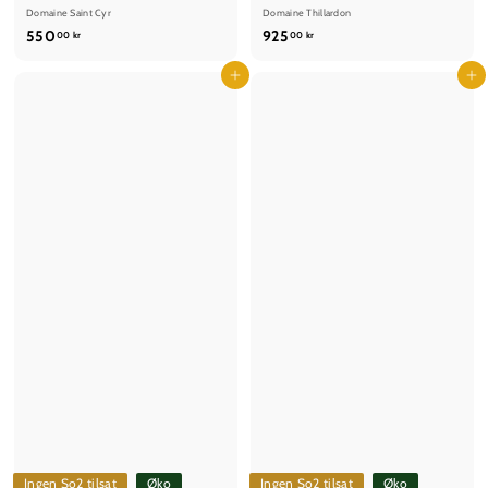
Domaine Saint Cyr
Domaine Thillardon
5
9
550
925
00 kr
00 kr
5
2
0
Læg i kurv
5
Læg i kurv
,
,
0
0
0
0
k
k
r
r
Ingen So2 tilsat
Øko
Ingen So2 tilsat
Øko