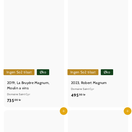
Ingen So2 tilsat
Øko
Ingen So2 tilsat
Øko
2019, La Bruyère Magnum,
2023, Robert Magnum
Moulin a vins
Domaine Saint Cyr
4
Domaine Saint Cyr
495
00 kr
7
735
9
00 kr
3
5
5
Læg i kurv
Læg i kurv
,
,
0
0
0
0
k