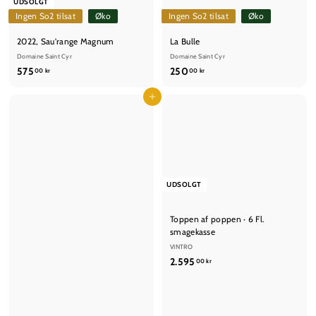
UDSOLGT
Ingen So2 tilsat
Øko
Ingen So2 tilsat
Øko
2022, Sau'range Magnum
La Bulle
Domaine Saint Cyr
Domaine Saint Cyr
5
2
575
250
00 kr
00 kr
7
5
5
Læg i kurv
0
,
,
0
0
0
0
k
k
r
r
UDSOLGT
Toppen af poppen · 6 Fl.
smagekasse
VINTRO
2
2.595
00 kr
.
5
9