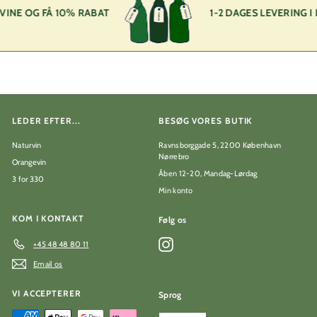
E OG FÅ 10% RABAT
1-2 DAGES LEVERING I KBH
LEDER EFTER...
BESØG VORES BUTIK
Naturvin
Ravnsborggade 5, 2200 København
Nørrebro
Orangevin
Åben 12-20, Mandag-Lørdag
3 for 330
Min konto
KOM I KONTAKT
Følg os
Instagram
+45 48 48 80 11
Email os
VI ACCEPTERER
Sprog