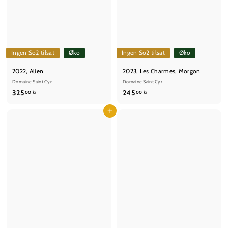
Ingen So2 tilsat
Øko
Ingen So2 tilsat
Øko
2022, Alien
2023, Les Charmes, Morgon
Domaine Saint Cyr
Domaine Saint Cyr
3
2
325
245
00 kr
00 kr
2
4
5
Læg i kurv
5
,
,
0
0
0
0
k
k
r
r