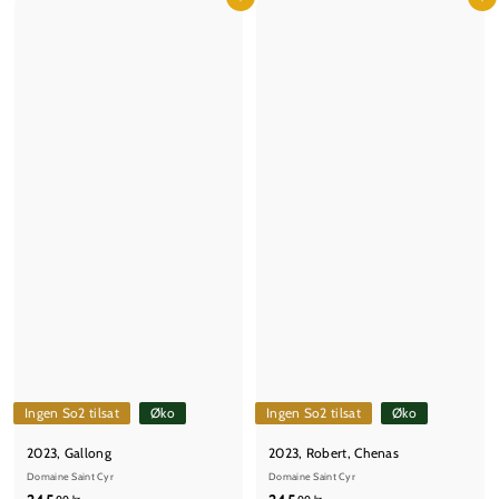
5
Læg i kurv
5
Læg i kurv
,
,
0
0
0
0
k
k
r
r
Ingen So2 tilsat
Øko
Ingen So2 tilsat
Øko
2023, Gallong
2023, Robert, Chenas
Domaine Saint Cyr
Domaine Saint Cyr