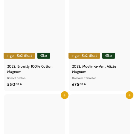
Ingen So2 tilsat
Øko
Ingen So2 tilsat
Øko
2022, Brouilly 100% Cotton
2022, Moulin-à-Vent Alizés
Magnum
Magnum
Bonnet Cotton
Domaine Thillardon
5
6
550
675
00 kr
00 kr
5
7
0
Læg i kurv
5
Læg i kurv
,
,
0
0
0
0
k
k
r
r