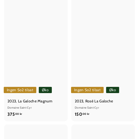
k
k
r
r
Ingen So2 tilsat
Øko
Ingen So2 tilsat
Øko
2023, La Galoche Magnum
2023, Rosé La Galoche
Domaine Saint Cyr
Domaine Saint Cyr
3
1
375
150
00 kr
00 kr
7
5
5
0
,
,