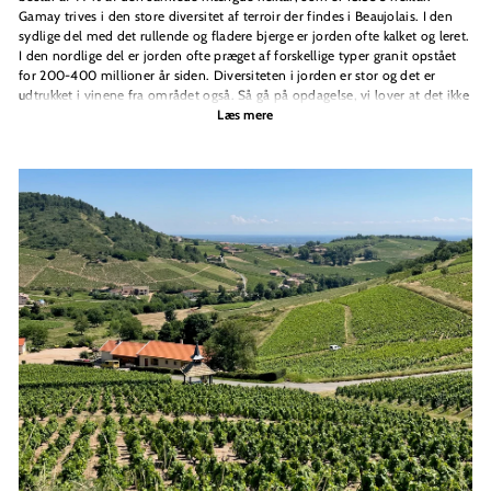
Gamay trives i den store diversitet af terroir der findes i Beaujolais. I den
sydlige del med det rullende og fladere bjerge er jorden ofte kalket og leret.
I den nordlige del er jorden ofte præget af forskellige typer granit opstået
for 200-400 millioner år siden. Diversiteten i jorden er stor og det er
udtrukket i vinene fra området også. Så gå på opdagelse, vi lover at det ikke
bliver kedeligt.
Læs mere