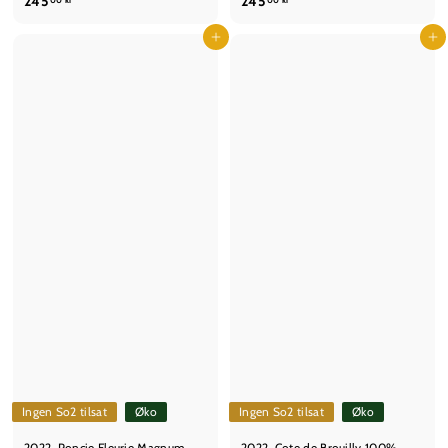
2
2
245
245
00 kr
00 kr
4
4
5
Læg i kurv
5
Læg i kurv
,
,
0
0
0
0
k
k
r
r
Ingen So2 tilsat
Øko
Ingen So2 tilsat
Øko
2022, Poncie Fleurie Magnum
2022, Cote de Brouilly 100%