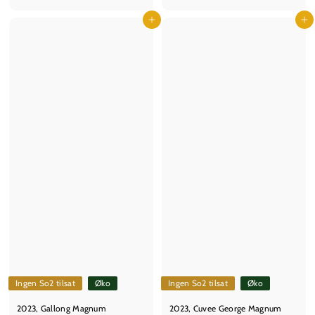
7
2
5
Læg i kurv
5
Læg i kurv
,
,
0
0
0
0
k
k
r
r
Ingen So2 tilsat
Øko
Ingen So2 tilsat
Øko
2023, Gallong Magnum
2023, Cuvee George Magnum