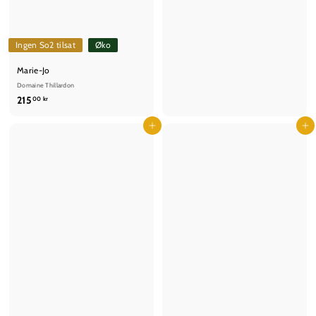
5
,
0
Ingen So2 tilsat
Øko
0
k
Marie-Jo
r
Domaine Thillardon
2
215
00 kr
1
5
Læg i kurv
Læg i kurv
,
0
0
k
r