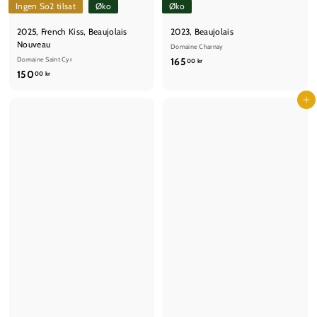
Ingen So2 tilsat
Øko
Øko
2025, French Kiss, Beaujolais
2023, Beaujolais
Nouveau
Domaine Charnay
1
Domaine Saint Cyr
165
00 kr
1
150
6
00 kr
5
5
0
Læg i kurv
,
,
0
0
0
0
k
k
r
r