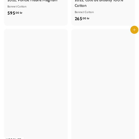
Cotton
Bonnet Cotton
5
595
Bonnet Cotton
00 kr
2
265
9
00 kr
6
5
5
Læg i kurv
,
,
0
0
0
0
k
k
r
r