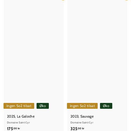
,
0
0
0
0
k
k
r
r
Ingen So2 tilsat
Øko
Ingen So2 tilsat
Øko
2025, La Galoche
2023, Sauvage
Domaine Saint Cyr
Domaine Saint Cyr
1
3
175
325
00 kr
00 kr