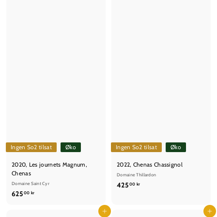
k
r
r
Ingen So2 tilsat
Øko
Ingen So2 tilsat
Øko
2020, Les journets Magnum,
2022, Chenas Chassignol
Chenas
Domaine Thillardon
4
Domaine Saint Cyr
425
00 kr
6
625
2
00 kr
2
5
5
Læg i kurv
Læg i kurv
,