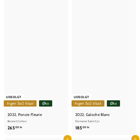
0
0
0
0
k
k
r
r
UDSOLGT
UDSOLGT
Ingen So2 tilsat
Øko
Ingen So2 tilsat
Øko
2022, Poncie Fleurie
2022, Galoche Blanc
Bonnet Cotton
Domaine Saint Cyr
2
1
265
185
00 kr
00 kr
6
8