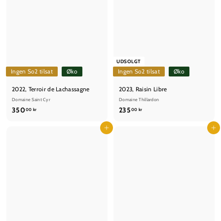
UDSOLGT
Ingen So2 tilsat
Øko
Ingen So2 tilsat
Øko
2022, Terroir de Lachassagne
2023, Raisin Libre
Domaine Saint Cyr
Domaine Thillardon
3
2
350
235
00 kr
00 kr
5
3
0
Læg i kurv
5
Læg i kurv
,
,
0
0
0
0
k
k
r
r