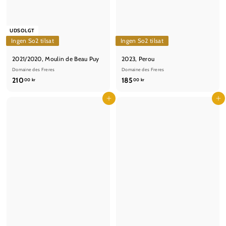
UDSOLGT
Ingen So2 tilsat
Ingen So2 tilsat
2021/2020, Moulin de Beau Puy
2023, Perou
Domaine des Freres
Domaine des Freres
2
1
210
185
00 kr
00 kr
1
8
0
Læg i kurv
5
Læg i kurv
,
,
0
0
0
0
k
k
r
r