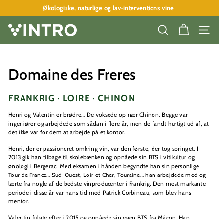
Spring
Økologiske, naturlige og lav-interventions vine
til
Pause
indhold
slideshow
V
SØG
SITE
I
N
T
Domaine des Freres
R
O
FRANKRIG · LOIRE · CHINON
A
Henri og Valentin er brødre… De voksede op nær Chinon. Begge var
P
ingeniører og arbejdede som sådan i flere år, men de fandt hurtigt ud af, at
det ikke var for dem at arbejde på et kontor.
S
Henri, der er passioneret omkring vin, var den første, der tog springet. I
2013 gik han tilbage til skolebænken og opnåede sin BTS i vitikultur og
ønologi i Bergerac. Med eksamen i hånden begyndte han sin personlige
Tour de France… Sud-Ouest, Loir et Cher, Touraine… han arbejdede med og
lærte fra nogle af de bedste vinproducenter i Frankrig. Den mest markante
periode i disse år var hans tid med Patrick Corbineau, som blev hans
mentor.
Valentin fulgte efter i 2015 og opnåede sin egen BTS fra Mâcon. Han