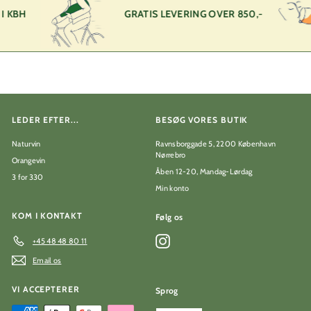
 KBH
GRATIS LEVERING OVER 850,-
LEDER EFTER...
BESØG VORES BUTIK
Naturvin
Ravnsborggade 5, 2200 København
Nørrebro
Orangevin
Åben 12-20, Mandag-Lørdag
3 for 330
Min konto
KOM I KONTAKT
Følg os
Instagram
+45 48 48 80 11
Email os
VI ACCEPTERER
Sprog