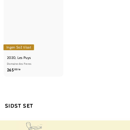
Ingen So2 tilsat
2020, Les Puys
Domaine des Freres
2
265
00 kr
6
5
,
0
0
SIDST SET
k
r