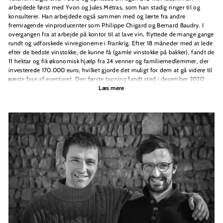
arbejdede først med Yvon og Jules Métras, som han stadig ringer til og
konsulterer. Han arbejdede også sammen med og lærte fra andre
fremragende vinproducenter som Philippe Chigard og Bernard Baudry. I
overgangen fra at arbejde på kontor til at lave vin, flyttede de mange gange
rundt og udforskede vinregionerne i Frankrig. Efter 18 måneder med at lede
efter de bedste vinstokke, de kunne få (gamle vinstokke på bakker), fandt de
11 hektar og fik økonomisk hjælp fra 24 venner og familiemedlemmer, der
investerede 170.000 euro, hvilket gjorde det muligt for dem at gå videre til
næste fase af eventyret. Den første tapning fandt sted i december 2020
med årgang 2019.
Læs mere