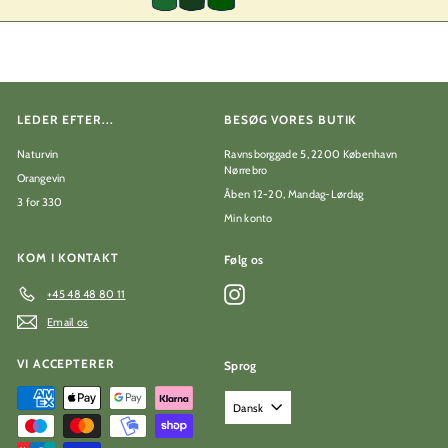
LEDER EFTER...
BESØG VORES BUTIK
Naturvin
Ravnsborggade 5, 2200 København
Nørrebro
Orangevin
Åben 12-20, Mandag-Lørdag
3 for 330
Min konto
KOM I KONTAKT
Følg os
Instagram
+45 48 48 80 11
Email os
VI ACCEPTERER
Sprog
Dansk