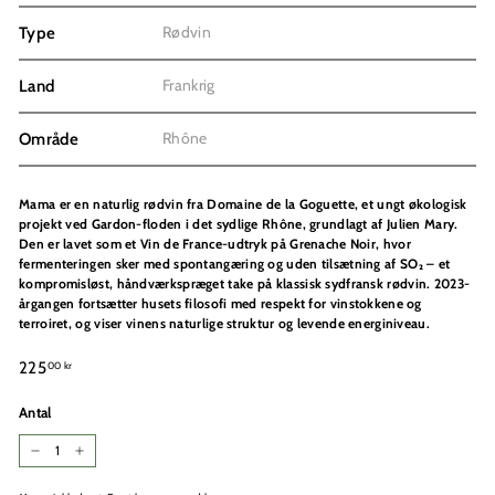
Rødvin
Type
Frankrig
Land
Rhône
Område
Mama er en naturlig rødvin fra Domaine de la Goguette, et ungt økologisk
projekt ved Gardon-floden i det sydlige Rhône, grundlagt af Julien Mary.
Den er lavet som et Vin de France-udtryk på Grenache Noir, hvor
fermenteringen sker med spontangæring og uden tilsætning af SO₂ – et
kompromisløst, håndværkspræget take på klassisk sydfransk rødvin. 2023-
årgangen fortsætter husets filosofi med respekt for vinstokkene og
terroiret, og viser vinens naturlige struktur og levende energiniveau.
Normalpris
225,00
225
00 kr
kr
Antal
−
+