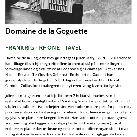
Domaine de la Goguette
FRANKRIG · RHONE · TAVEL
Domaine de la Goguette blev grundlagt af Julien Mary i 2020. I 2017 vendte
han tilbage til sin hjemegn efter flere år med at stå på tommelfingeren i
forskellige lande og besluttede at uddanne sig til vinmager. Det var hos
Nicolas Renaud (Le Clos des Grillons) i Rochefort du Gard, at han
gennemførte sin lærlingetid i 5 år. I dag er han bosat ved bredden af
Gardon i Collias for at påbegynde et nyt eventyr og lave naturlige vine.
Julien fik muligheden for at leje lidt over 2 hektar vinmarker, som i
øjeblikket hovedsageligt består af Syrah og Grenache, plantet i jordbund af
silt, ler og kalksten. Han arbejder sine vinmarker med respekt for planten og
praktiserer skånsom beskæring om vinteren, for at bevare en god saftstrøm
og give sine planter en længere levetid. Han lader jorden spontant græsse
året rundt og planlægger at så årlige planter (Fabaceae, græsser) for at
etablere et plante dække, løsne og dræne jorden, tilføre organisk stof over
tid og skabe en levende flora, der kan fodre den omkringliggende fauna