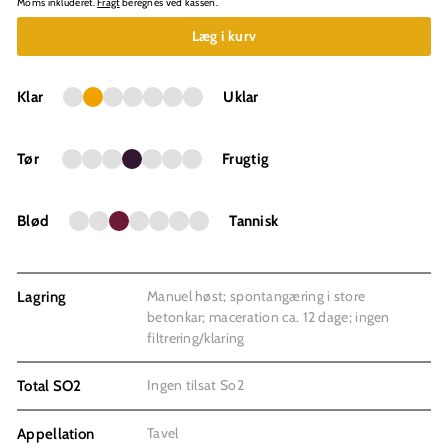
Moms inkluderet.
Fragt
beregnes ved kassen.
Læg i kurv
Klar
Uklar
Tør
Frugtig
Blød
Tannisk
Manuel høst; spontangæring i store
Lagring
betonkar; maceration ca. 12 dage; ingen
filtrering/­klaring
Ingen tilsat So2
Total SO2
Tavel
Appellation