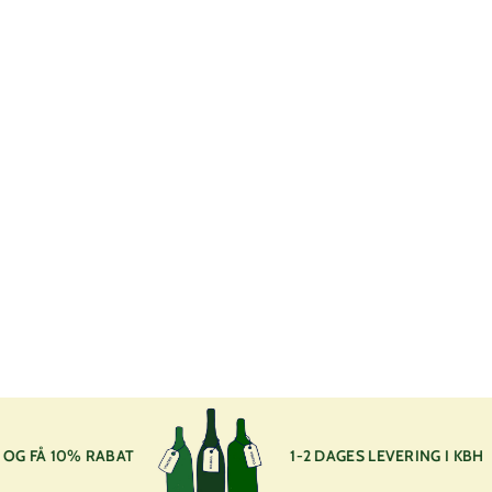
Biodynamisk
Ingen So2 tilsat
Øko
2023, Mama
Domaine de la Goguette
2
225
00 kr
2
5
,
0
0
k
OG FÅ 10% RABAT
1-2 DAGES LEVERING I KBH
r