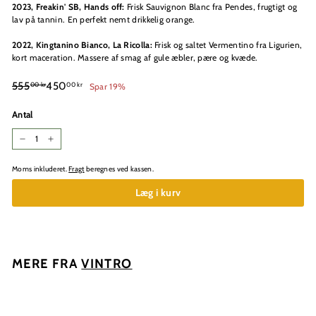
2023, Freakin' SB, Hands off:
Frisk Sauvignon Blanc fra Pendes, frugtigt og
lav på tannin. En perfekt nemt drikkelig orange.
2022, Kingtanino Bianco, La Ricolla:
Frisk og saltet Vermentino fra Ligurien,
kort maceration. Massere af smag af gule æbler, pære og kvæde.
Normalpris
Udsalgspris
555,00
450,00
555
450
00 kr
00 kr
Spar 19%
kr
kr
Antal
−
+
Moms inkluderet.
Fragt
beregnes ved kassen.
Læg i kurv
MERE FRA
VINTRO
Læg i kurv