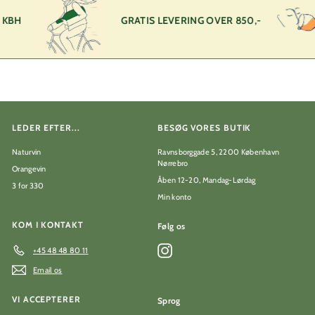
0
s
p
r
p
k
r
 KBH
GRATIS LEVERING OVER 850,-
r
i
r
i
s
s
LEDER EFTER...
BESØG VORES BUTIK
Naturvin
Ravnsborggade 5, 2200 København
Nørrebro
Orangevin
Åben 12-20, Mandag-Lørdag
3 for 330
Min konto
KOM I KONTAKT
Følg os
Instagram
+45 48 48 80 11
Email os
VI ACCEPTERER
Sprog