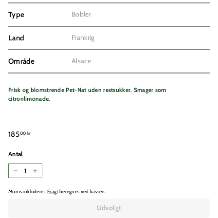
Bobler
Type
Frankrig
Land
Alsace
Område
Frisk og blomstrende Pet-Nat uden restsukker. Smager som
citronlimonade.
Normalpris
185,00
185
00 kr
kr
Antal
−
+
Moms inkluderet.
Fragt
beregnes ved kassen.
Udsolgt