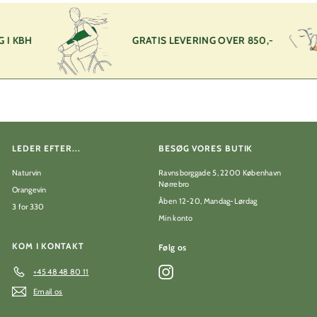
0
0
k
I KBH
GRATIS LEVERING OVER 850,-
r
LEDER EFTER...
BESØG VORES BUTIK
Naturvin
Ravnsborggade 5, 2200 København
Nørrebro
Orangevin
Åben 12-20, Mandag-Lørdag
3 for 330
Min konto
KOM I KONTAKT
Følg os
Instagram
+45 48 48 80 11
Email os