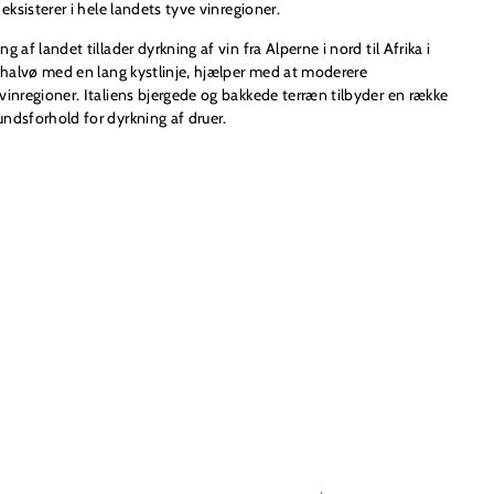
 eksisterer i hele landets tyve vinregioner.
 af landet tillader dyrkning af vin fra Alperne i nord til Afrika i
n halvø med en lang kystlinje, hjælper med at moderere
vinregioner. Italiens bjergede og bakkede terræn tilbyder en række
undsforhold for dyrkning af druer.