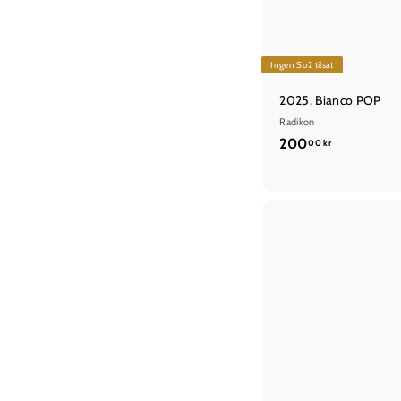
Ingen So2 tilsat
2025, Bianco POP
Radikon
2
200
00 kr
0
0
,
0
0
k
r