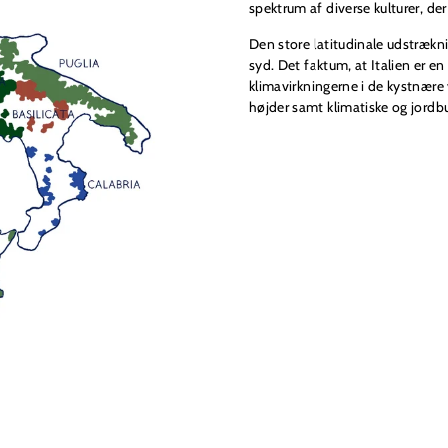
spektrum af diverse kulturer, der
Den store latitudinale udstrækning
syd. Det faktum, at Italien er e
klimavirkningerne i de kystnære 
højder samt klimatiske og jordb