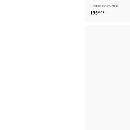
Cantina Marco Merli
1
195
00 kr
9
5
,
0
0
k
r