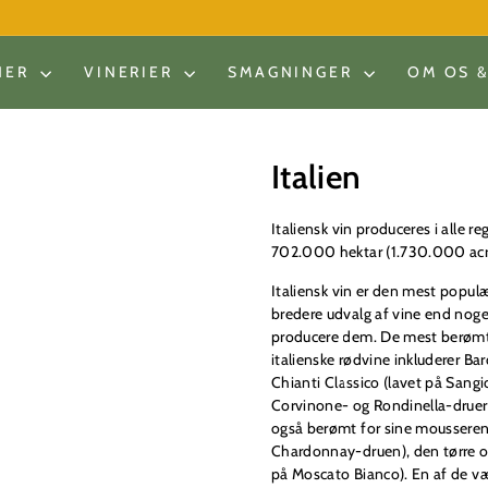
NER
VINERIER
SMAGNINGER
OM OS 
Italien
Italiensk vin produceres i alle r
702.000 hektar (1.730.000 acr
Italiensk vin er den mest populæ
bredere udvalg af vine end noget
producere dem. De mest berømte i
italienske rødvine inkluderer B
Chianti Classico (lavet på Sang
Corvinone- og Rondinella-druern
også berømt for sine mousserend
Chardonnay-druen), den tørre og 
på Moscato Bianco). En af de væs