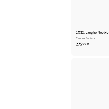
2022, Langhe Nebbio
Cascina Fontana
2
275
00 kr
7
5
,
0
0
k
r