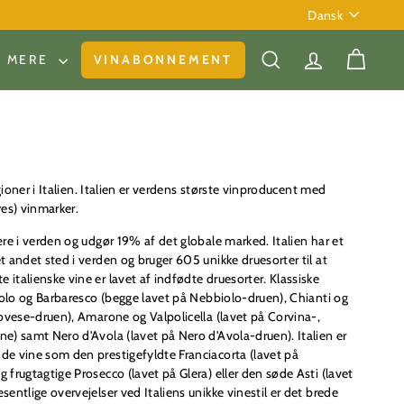
Sprog
Dansk
& MERE
VINABONNEMENT
SØG
KONTO
KURV
egioner i Italien. Italien er verdens største vinproducent med
es) vinmarker.
re i verden og udgør 19% af det globale marked. Italien har et
 andet sted i verden og bruger 605 unikke druesorter til at
talienske vine er lavet af indfødte druesorter. Klassiske
arolo og Barbaresco (begge lavet på Nebbiolo-druen), Chianti og
iovese-druen), Amarone og Valpolicella (lavet på Corvina-,
e) samt Nero d'Avola (lavet på Nero d'Avola-druen). Italien er
e vine som den prestigefyldte Franciacorta (lavet på
frugtagtige Prosecco (lavet på Glera) eller den søde Asti (lavet
entlige overvejelser ved Italiens unikke vinestil er det brede