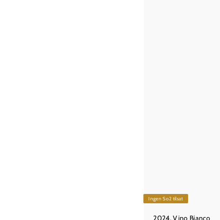
0
k
r
Ingen So2 tilsat
2024, Vino Bianco