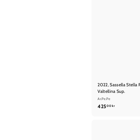
2022, Sassella Stella 
Valtellina Sup.
Ar.Pe.Pe
4
425
00 kr
2
5
,
0