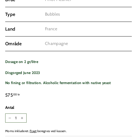
Bubbles
Type
France
Land
Champagne
Område
Dosage on 2 gr/litre
Disgorged June 2023
No fining or filtration. Alcoholic fermentation with native yeast
Normalpris
575,00
575
00 kr
kr
Antal
−
+
Moms inkluderet.
Fragt
beregnes ved kassen.