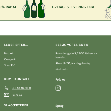
0
k
0% RABAT
1-2 DAGES LEVERING I KBH
r
LEDER EFTER...
BESØG VORES BUTIK
Naturvin
Ravnsborggade 5, 2200 København
Nørrebro
Orangevin
Åben 12-20, Mandag-Lørdag
3 for 330
Min konto
KOM I KONTAKT
Følg os
Instagram
+45 48 48 80 11
Email os
VI ACCEPTERER
Sprog