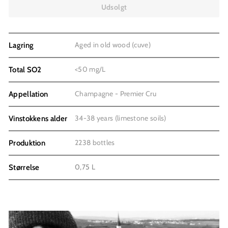
Udsolgt
Aged in old wood (cuve)
Lagring
<50 mg/L
Total SO2
Champagne - Premier Cru
Appellation
34-38 years (limestone soils)
Vinstokkens alder
2238 bottles
Produktion
0,75 L
Størrelse